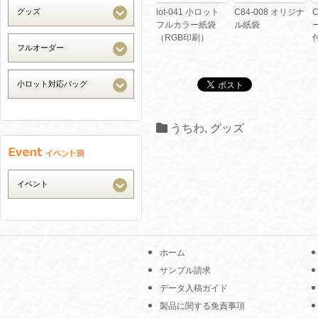
lot-041 小ロット
C84-008 オリジナ
フルカラー紙袋
ル紙袋
（RGB印刷）
うちわ
,
グッズ
ホーム
サンプル請求
データ入稿ガイド
製品に関する免責事項