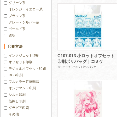
グリーン系
オレンジ・イエロー系
ブラウン系
グレー・シルバー系
ゴールド系
透明
印刷方法
インクジェット印刷
C107-013 小ロットオフセット
印刷ポリバッグ｜コミケ
オフセット印刷
,
ポリバッグ
小ロット対応バッグ
デジタルオフセット印刷
RGB印刷
フルカラー昇華転写
オンデマンド印刷
シルク印刷
箔押し印刷
グラビア印刷
その他