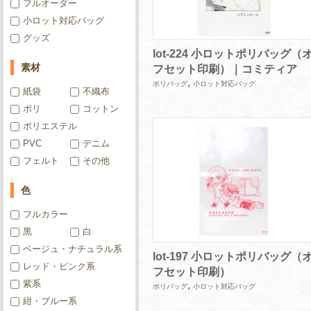
フルオーダー
小ロット対応バッグ
グッズ
lot-224 小ロットポリバッグ（
素材
フセット印刷）｜コミティア
,
ポリバッグ
小ロット対応バッグ
紙袋
不織布
ポリ
コットン
ポリエステル
PVC
デニム
フェルト
その他
色
フルカラー
黒
白
ベージュ・ナチュラル系
lot-197 小ロットポリバッグ（
レッド・ピンク系
フセット印刷）
紫系
,
ポリバッグ
小ロット対応バッグ
紺・ブルー系