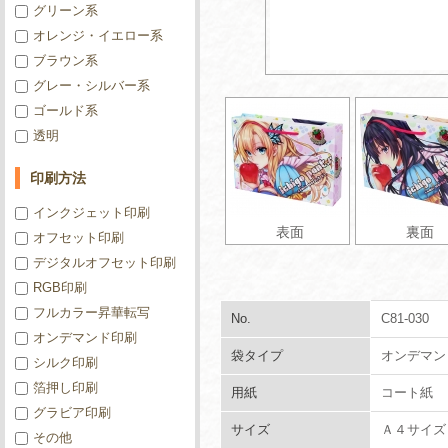
グリーン系
オレンジ・イエロー系
ブラウン系
グレー・シルバー系
ゴールド系
透明
印刷方法
インクジェット印刷
表面
裏面
オフセット印刷
デジタルオフセット印刷
RGB印刷
フルカラー昇華転写
No.
C81-030
オンデマンド印刷
袋タイプ
オンデマン
シルク印刷
箔押し印刷
用紙
コート紙
グラビア印刷
サイズ
Ａ４サイズ
その他