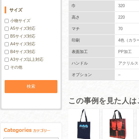
巾
320
サイズ
高さ
220
小物サイズ
A5サイズ対応
マチ
70
B5サイズ対応
印刷
4色（カラ
A4サイズ対応
B4サイズ対応
表面加工
PP加工
A3サイズ以上対応
ハンドル
アクリルス
その他
オプション
–
この事例を見た人は