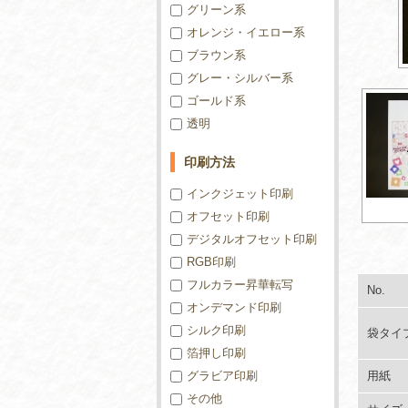
グリーン系
オレンジ・イエロー系
ブラウン系
グレー・シルバー系
ゴールド系
透明
印刷方法
インクジェット印刷
オフセット印刷
デジタルオフセット印刷
RGB印刷
フルカラー昇華転写
No.
オンデマンド印刷
シルク印刷
袋タイ
箔押し印刷
グラビア印刷
用紙
その他