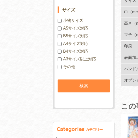
サイズ
サイズ
巾（m
小物サイズ
高さ（
A5サイズ対応
マチ（
B5サイズ対応
A4サイズ対応
印刷
B4サイズ対応
表面加
A3サイズ以上対応
その他
ハンド
オプシ
この