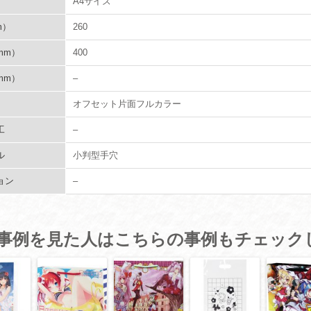
A4サイズ
m）
260
mm）
400
mm）
–
オフセット片面フルカラー
工
–
ル
小判型手穴
ョン
–
事例を見た人はこちらの事例もチェック