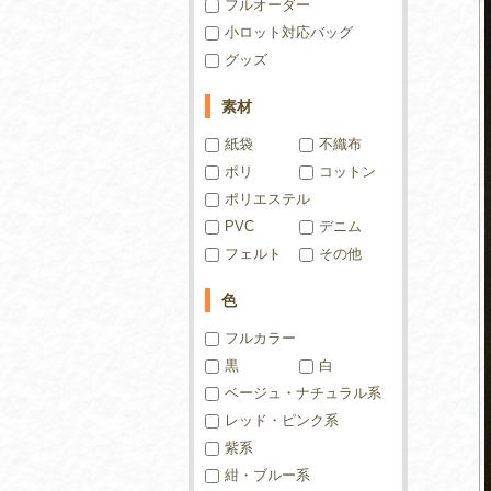
フルオーダー
小ロット対応バッグ
グッズ
素材
紙袋
不織布
ポリ
コットン
ポリエステル
PVC
デニム
フェルト
その他
色
フルカラー
黒
白
ベージュ・ナチュラル系
レッド・ピンク系
紫系
紺・ブルー系