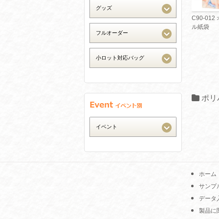
C90-01
ル紙袋
ポリ
ホーム
サンプ
データ
製品に