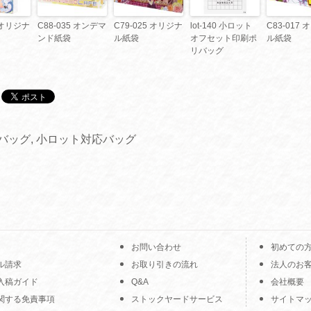
2 オリジナ
C88-035 オンデマ
C79-025 オリジナ
lot-140 小ロット
C83-017
ンド紙袋
ル紙袋
オフセット印刷ポ
ル紙袋
リバッグ
バッグ
,
小ロット対応バッグ
お問い合わせ
初めての
ル請求
お取り引きの流れ
法人のお
入稿ガイド
Q&A
会社概要
関する免責事項
ストックヤードサービス
サイトマ