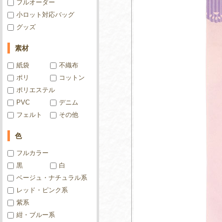
フルオーダー
小ロット対応バッグ
グッズ
素材
紙袋
不織布
ポリ
コットン
ポリエステル
PVC
デニム
フェルト
その他
色
フルカラー
黒
白
ベージュ・ナチュラル系
レッド・ピンク系
紫系
紺・ブルー系