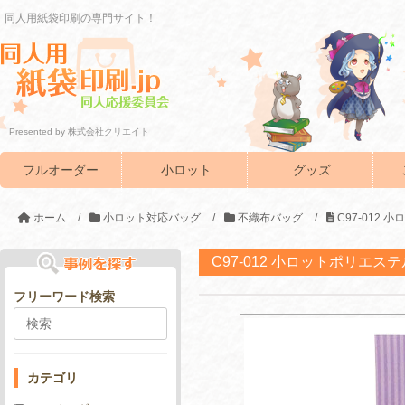
同人用紙袋印刷の専門サイト！
Presented by 株式会社クリエイト
フルオーダー
小ロット
グッズ
ホーム
/
小ロット対応バッグ
/
不織布バッグ
/
C97-012
C97-012 小ロットポリエス
フリーワード検索
カテゴリ