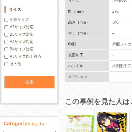
サイズ
小判抜き 
サイズ
巾（mm）
270
小物サイズ
高さ（mm）
340
A5サイズ対応
マチ（mm）
–
B5サイズ対応
A4サイズ対応
印刷
片面フルカ
B4サイズ対応
表面加工
–
A3サイズ以上対応
その他
ハンドル
小判形手穴
オプション
–
この事例を見た人は