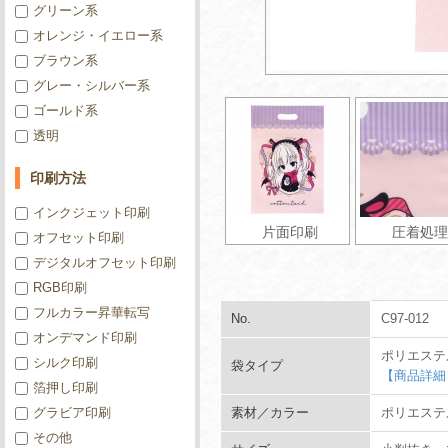
グリーン系
オレンジ・イエロー系
ブラウン系
グレー・シルバー系
ゴールド系
透明
印刷方法
インクジェット印刷
片面印刷
圧着処理
オフセット印刷
デジタルオフセット印刷
RGB印刷
フルカラー昇華転写
No.
C97-012
オンデマンド印刷
ポリエステ
シルク印刷
袋タイプ
【商品詳細
箔押し印刷
グラビア印刷
素材／カラー
ポリエステル
その他