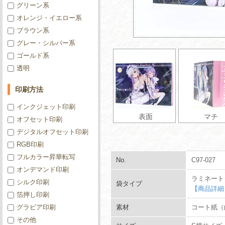
グリーン系
オレンジ・イエロー系
ブラウン系
グレー・シルバー系
ゴールド系
透明
印刷方法
インクジェット印刷
表面
マチ
オフセット印刷
デジタルオフセット印刷
RGB印刷
フルカラー昇華転写
No.
C97-027
オンデマンド印刷
ラミネート
シルク印刷
袋タイプ
【商品詳細
箔押し印刷
グラビア印刷
素材
コート紙（白
その他