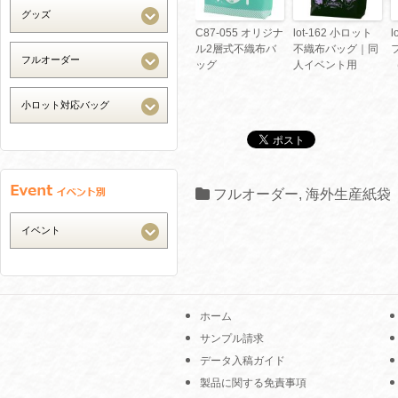
C87-055 オリジナ
lot-162 小ロット
l
ル2層式不織布バ
不織布バッグ｜同
ッグ
人イベント用
フルオーダー
,
海外生産紙袋
ホーム
サンプル請求
データ入稿ガイド
製品に関する免責事項