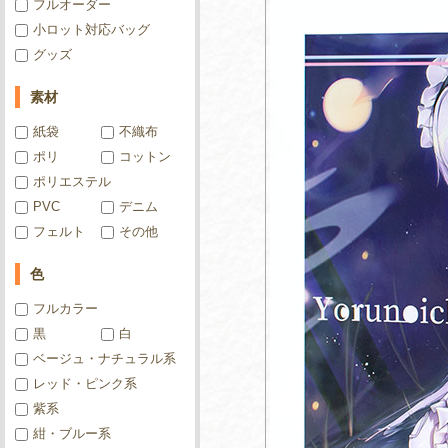
フルオーダー
小ロット対応バッグ
グッズ
素材
紙袋
不織布
ポリ
コットン
ポリエステル
PVC
デニム
フェルト
その他
色
フルカラー
黒
白
ベージュ・ナチュラル系
レッド・ピンク系
紫系
紺・ブルー系