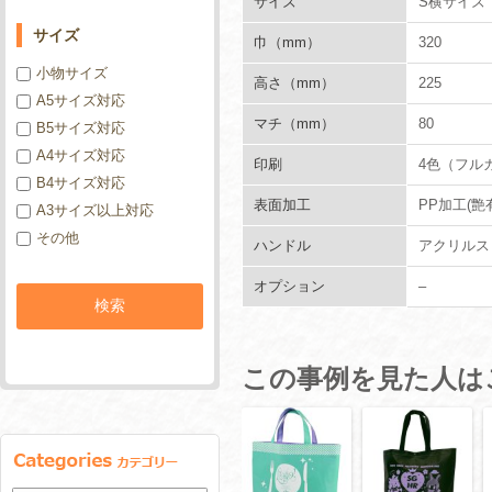
サイズ
S横サイズ
サイズ
巾（mm）
320
小物サイズ
高さ（mm）
225
A5サイズ対応
マチ（mm）
80
B5サイズ対応
A4サイズ対応
印刷
4色（フル
B4サイズ対応
表面加工
PP加工(艶
A3サイズ以上対応
その他
ハンドル
アクリルス
オプション
–
この事例を見た人は