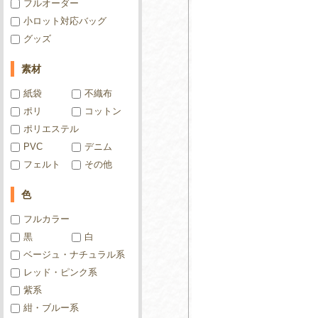
フルオーダー
小ロット対応バッグ
グッズ
素材
紙袋
不織布
ポリ
コットン
ポリエステル
PVC
デニム
フェルト
その他
色
フルカラー
黒
白
ベージュ・ナチュラル系
レッド・ピンク系
紫系
紺・ブルー系