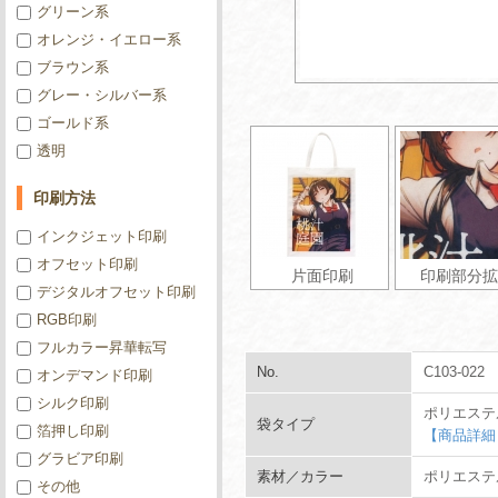
グリーン系
オレンジ・イエロー系
ブラウン系
グレー・シルバー系
ゴールド系
透明
印刷方法
インクジェット印刷
オフセット印刷
片面印刷
印刷部分拡
デジタルオフセット印刷
RGB印刷
フルカラー昇華転写
No.
C103-022
オンデマンド印刷
シルク印刷
ポリエステ
袋タイプ
箔押し印刷
【商品詳細
グラビア印刷
素材／カラー
ポリエステル
その他