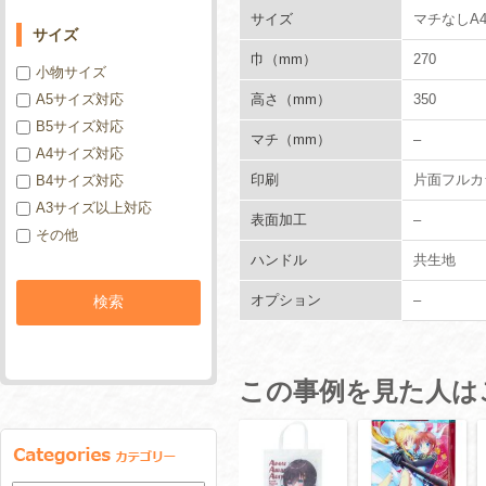
サイズ
マチなしA
サイズ
巾（mm）
270
小物サイズ
高さ（mm）
350
A5サイズ対応
B5サイズ対応
マチ（mm）
–
A4サイズ対応
印刷
片面フルカ
B4サイズ対応
A3サイズ以上対応
表面加工
–
その他
ハンドル
共生地
オプション
–
この事例を見た人は