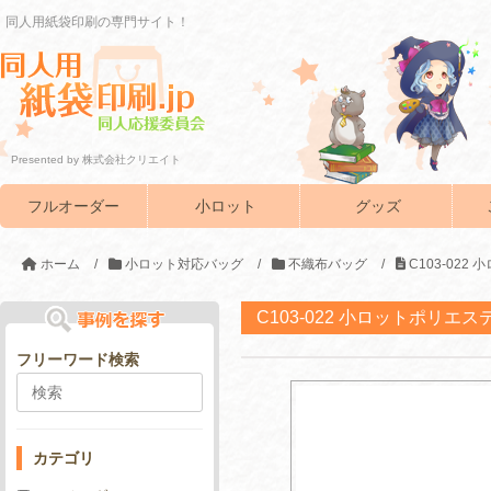
同人用紙袋印刷の専門サイト！
Presented by 株式会社クリエイト
フルオーダー
小ロット
グッズ
ホーム
/
小ロット対応バッグ
/
不織布バッグ
/
C103-02
C103-022 小ロットポリエ
フリーワード検索
カテゴリ