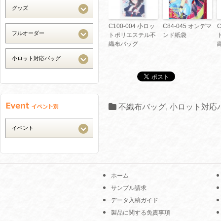
C100-004 小ロッ
C84-045 オンデマ
C
トポリエステル不
ンド紙袋
織布バッグ
不織布バッグ
,
小ロット対応
ホーム
サンプル請求
データ入稿ガイド
製品に関する免責事項