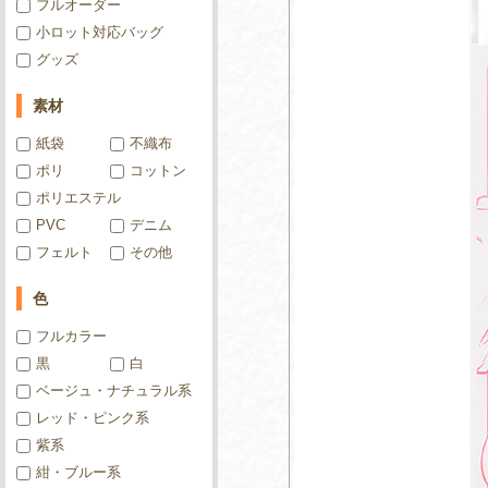
フルオーダー
小ロット対応バッグ
グッズ
素材
紙袋
不織布
ポリ
コットン
ポリエステル
PVC
デニム
フェルト
その他
色
フルカラー
黒
白
ベージュ・ナチュラル系
レッド・ピンク系
紫系
紺・ブルー系