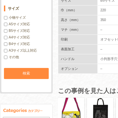
サイズ
B5サイズ
サイズ
巾（mm）
220
小物サイズ
高さ（mm）
350
A5サイズ対応
マチ（mm）
–
B5サイズ対応
A4サイズ対応
印刷
オフセット
B4サイズ対応
表面加工
–
A3サイズ以上対応
その他
ハンドル
小判形手穴
オプション
–
この事例を見た人は