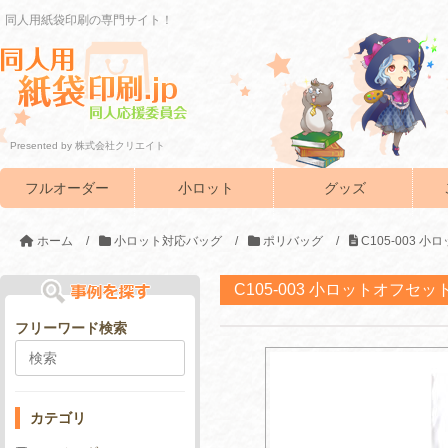
同人用紙袋印刷の専門サイト！
Presented by 株式会社クリエイト
フルオーダー
小ロット
グッズ
ホーム
/
小ロット対応バッグ
/
ポリバッグ
/
C105-003
C105-003 小ロットオフセ
フリーワード検索
カテゴリ