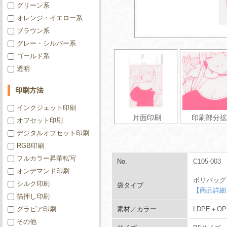
グリーン系
オレンジ・イエロー系
ブラウン系
グレー・シルバー系
ゴールド系
透明
印刷方法
インクジェット印刷
片面印刷
印刷部分拡
オフセット印刷
デジタルオフセット印刷
RGB印刷
フルカラー昇華転写
No.
C105-003
オンデマンド印刷
ポリバッグ
シルク印刷
袋タイプ
【商品詳細
箔押し印刷
グラビア印刷
素材／カラー
LDPE＋O
その他