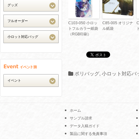
C103-050 小ロッ
C85-005 オリジナ
C
トフルカラー紙袋
ル紙袋
（RGB印刷）
ポリバッグ
,
小ロット対応バ
ホーム
サンプル請求
データ入稿ガイド
製品に関する免責事項