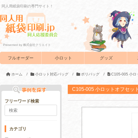
同人用紙袋印刷の専門サイト！
Presented by 株式会社クリエイト
フルオーダー
小ロット
グッズ
ホーム
/
小ロット対応バッグ
/
ポリバッグ
/
C105-005
C105-005 小ロットオフセ
フリーワード検索
カテゴリ