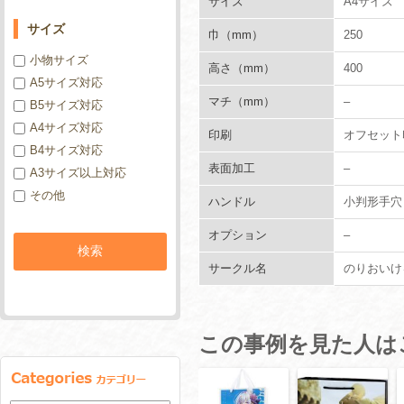
サイズ
A4サイズ
サイズ
巾（mm）
250
小物サイズ
高さ（mm）
400
A5サイズ対応
マチ（mm）
–
B5サイズ対応
A4サイズ対応
印刷
オフセット印
B4サイズ対応
表面加工
–
A3サイズ以上対応
その他
ハンドル
小判形手穴
オプション
–
サークル名
のりおいけ
この事例を見た人は