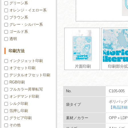
グリーン系
オレンジ・イエロー系
ブラウン系
グレー・シルバー系
ゴールド系
透明
印刷方法
インクジェット印刷
片面印刷
印刷部分拡
オフセット印刷
デジタルオフセット印刷
RGB印刷
フルカラー昇華転写
No.
C105-005
オンデマンド印刷
ポリバッグ
シルク印刷
袋タイプ
【商品詳細
箔押し印刷
グラビア印刷
素材／カラー
OPP＋LD
その他