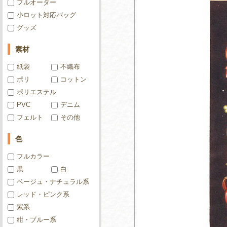
フルオーダー
小ロット対応バッグ
グッズ
素材
紙袋
不織布
ポリ
コットン
ポリエステル
PVC
デニム
フェルト
その他
色
フルカラー
黒
白
ベージュ・ナチュラル系
レッド・ピンク系
紫系
紺・ブルー系