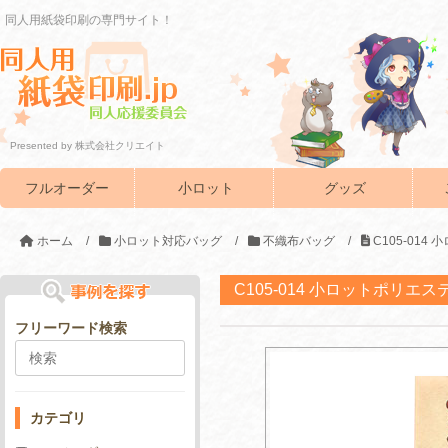
同人用紙袋印刷の専門サイト！
Presented by 株式会社クリエイト
フルオーダー
小ロット
グッズ
ホーム
/
小ロット対応バッグ
/
不織布バッグ
/
C105-01
C105-014 小ロットポリエ
フリーワード検索
カテゴリ