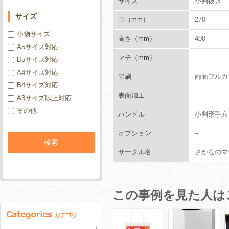
サイズ
小判抜き 
サイズ
巾（mm）
270
小物サイズ
高さ（mm）
400
A5サイズ対応
マチ（mm）
–
B5サイズ対応
A4サイズ対応
印刷
両面フルカ
B4サイズ対応
表面加工
–
A3サイズ以上対応
その他
ハンドル
小判形手穴
オプション
–
サークル名
さかなのマ
この事例を見た人は