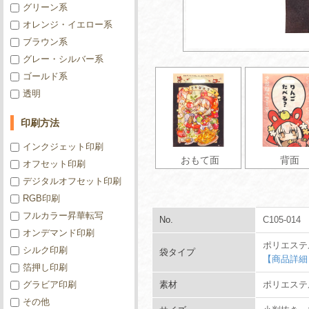
グリーン系
オレンジ・イエロー系
ブラウン系
グレー・シルバー系
ゴールド系
透明
印刷方法
インクジェット印刷
おもて面
背面
オフセット印刷
デジタルオフセット印刷
RGB印刷
フルカラー昇華転写
No.
C105-014
オンデマンド印刷
ポリエステ
シルク印刷
袋タイプ
【商品詳細
箔押し印刷
グラビア印刷
素材
ポリエステル
その他