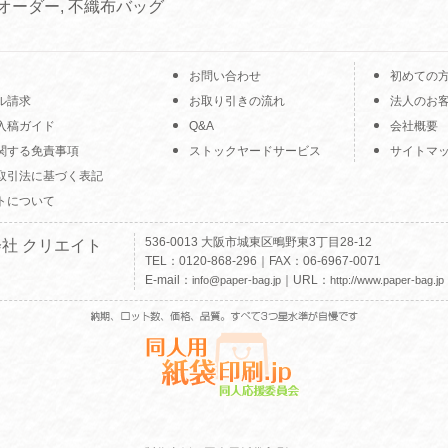
オーダー
,
不織布バッグ
お問い合わせ
初めての
ル請求
お取り引きの流れ
法人のお
入稿ガイド
Q&A
会社概要
関する免責事項
ストックヤードサービス
サイトマ
取引法に基づく表記
トについて
536-0013 大阪市城東区鴫野東3丁目28-12
社 クリエイト
TEL：0120-868-296｜FAX：06-6967-0071
E-mail：
｜URL：
info@paper-bag.jp
http://www.paper-bag.jp