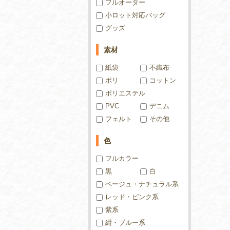
フルオーダー
小ロット対応バッグ
グッズ
素材
紙袋
不織布
ポリ
コットン
ポリエステル
PVC
デニム
フェルト
その他
色
フルカラー
黒
白
ベージュ・ナチュラル系
レッド・ピンク系
紫系
紺・ブルー系