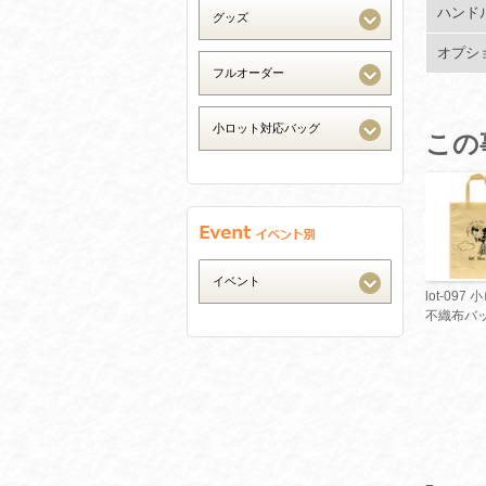
ハンド
オプシ
この
lot-097
不織布バ