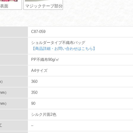
表面
マジックテープ部分
C87-059
ショルダータイプ不織布バッグ
【商品詳細・お問い合わせはこちら】
PP不織布90g/㎡
A4サイズ
m）
360
mm）
350
mm）
90
シルク片面2色
工
–