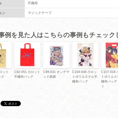
ル
不織布
ョン
マジックテープ
事例を見た人はこちらの事例もチェック
 小ロット
C82-051 小ロット
C89-031 オンデマ
C104-046 小ロッ
C107-018
ッグ
不織布バッグ
ンド紙袋
トポリエステル不
トポリエス
織布バッグ
織布バッグ
ミ