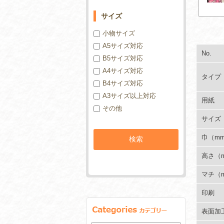
サイズ
小物サイズ
A5サイズ対応
No.
B5サイズ対応
A4サイズ対応
タイプ
B4サイズ対応
A3サイズ以上対応
用紙
その他
サイズ
巾（m
高さ（
マチ（
印刷
表面加