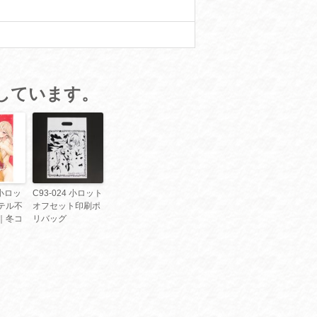
しています。
 小ロッ
C93-024 小ロット
テル不
オフセット印刷ポ
｜冬コ
リバッグ