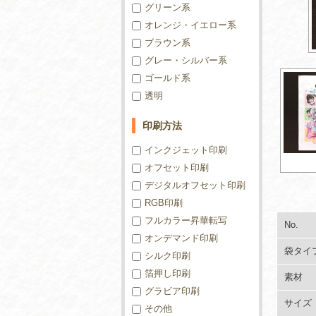
グリーン系
オレンジ・イエロー系
ブラウン系
グレー・シルバー系
ゴールド系
透明
印刷方法
インクジェット印刷
オフセット印刷
デジタルオフセット印刷
RGB印刷
フルカラー昇華転写
No.
オンデマンド印刷
袋タイ
シルク印刷
箔押し印刷
素材
グラビア印刷
サイズ
その他