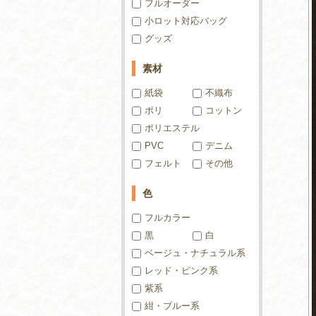
フルオーダー
小ロット対応バッグ
グッズ
素材
紙袋
不織布
ポリ
コットン
ポリエステル
PVC
デニム
フェルト
その他
色
フルカラー
黒
白
ベージュ・ナチュラル系
レッド・ピンク系
紫系
紺・ブルー系