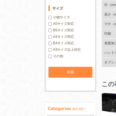
巾（m
サイズ
高さ（
小物サイズ
A5サイズ対応
マチ（
B5サイズ対応
印刷
A4サイズ対応
B4サイズ対応
表面加
A3サイズ以上対応
ハンド
その他
オプシ
この