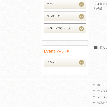
C84-00
ル紙袋
ポリ
ホーム
サンプ
データ
製品に