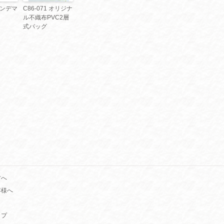
 オンデマ
C86-071 オリジナ
ル不織布PVC2層
式バッグ
方へ
客様へ
ップ