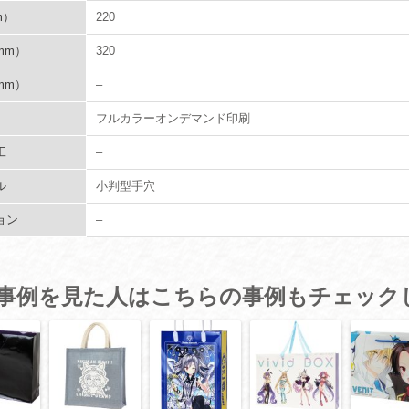
m）
220
mm）
320
mm）
–
フルカラーオンデマンド印刷
工
–
ル
小判型手穴
ョン
–
事例を見た人はこちらの事例もチェック