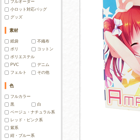
フルオーダー
小ロット対応バッグ
グッズ
素材
紙袋
不織布
ポリ
コットン
ポリエステル
PVC
デニム
フェルト
その他
色
フルカラー
黒
白
ベージュ・ナチュラル系
レッド・ピンク系
紫系
紺・ブルー系