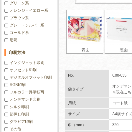
グリーン系
オレンジ・イエロー系
ブラウン系
グレー・シルバー系
ゴールド系
透明
表面
裏面
印刷方法
インクジェット印刷
オフセット印刷
No.
C88-035
デジタルオフセット印刷
RGB印刷
オンデマン
袋タイプ
フルカラー昇華転写
※現在こち
オンデマンド印刷
用紙
コート紙
シルク印刷
サイズ
A4横サイ
箔押し印刷
グラビア印刷
巾（mm）
320
その他