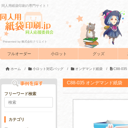
同人用紙袋印刷の専門サイト！
Presented by 株式会社クリエイト
フルオーダー
小ロット
グッズ
ホーム
/
小ロット対応バッグ
/
オンデマンド紙袋
/
C88-0
C88-035 オンデマンド紙袋
フリーワード検索
カテゴリ