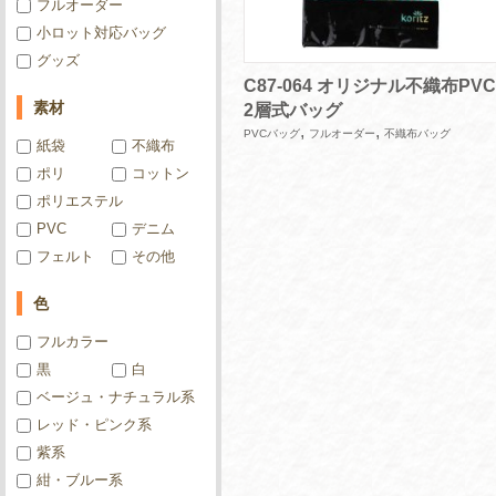
フルオーダー
小ロット対応バッグ
グッズ
C87-064 オリジナル不織布PVC
素材
2層式バッグ
,
,
PVCバッグ
フルオーダー
不織布バッグ
紙袋
不織布
ポリ
コットン
ポリエステル
PVC
デニム
フェルト
その他
色
フルカラー
黒
白
ベージュ・ナチュラル系
レッド・ピンク系
紫系
紺・ブルー系