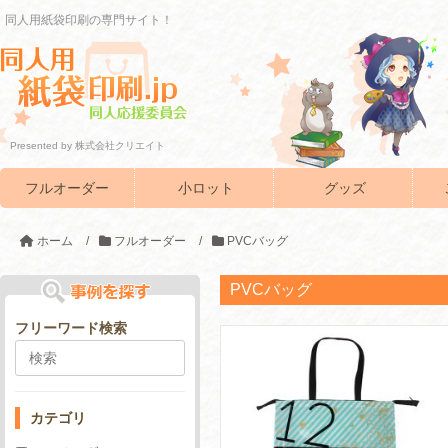
同人用紙袋印刷の専門サイト！
Presented by 株式会社クリエイト
フルオーダー
小ロット
グッズ
ホーム
/
フルオーダー
/
PVCバッグ
PVCバッグ
フリーワード検索
カテゴリ