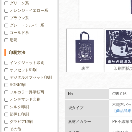
グリーン系
オレンジ・イエロー系
ブラウン系
グレー・シルバー系
ゴールド系
透明
印刷方法
インクジェット印刷
表面
印刷面拡
オフセット印刷
デジタルオフセット印刷
RGB印刷
フルカラー昇華転写
No.
C95-016
オンデマンド印刷
不織布バッ
シルク印刷
袋タイプ
【商品詳細
箔押し印刷
グラビア印刷
素材／カラー
PP不織布7
その他