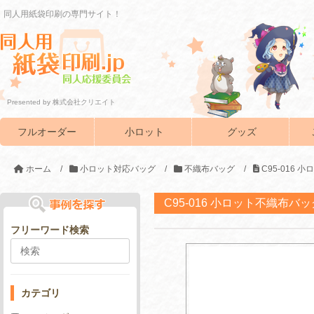
同人用紙袋印刷の専門サイト！
Presented by 株式会社クリエイト
フルオーダー
小ロット
グッズ
ホーム
/
小ロット対応バッグ
/
不織布バッグ
/
C95-016
C95-016 小ロット不織布バッ
フリーワード検索
カテゴリ