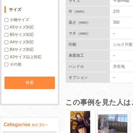
サイズ
平袋A4縦
サイズ
巾（mm）
270
小物サイズ
高さ（mm）
350
A5サイズ対応
マチ（mm）
–
B5サイズ対応
A4サイズ対応
印刷
シルク片面
B4サイズ対応
表面加工
–
A3サイズ以上対応
その他
ハンドル
共生地
オプション
–
この事例を見た人は