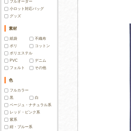
フルオーダー
小ロット対応バッグ
グッズ
素材
紙袋
不織布
ポリ
コットン
ポリエステル
PVC
デニム
フェルト
その他
色
フルカラー
黒
白
ベージュ・ナチュラル系
レッド・ピンク系
紫系
紺・ブルー系