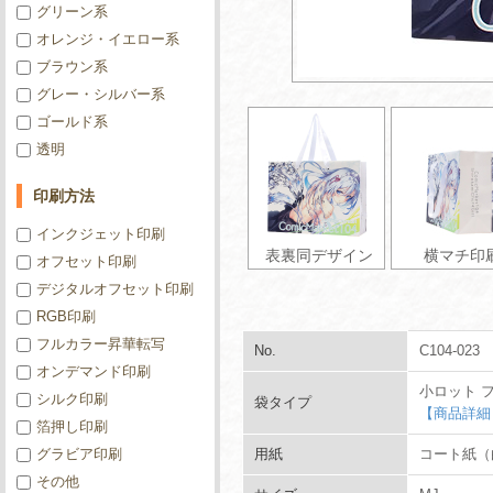
グリーン系
オレンジ・イエロー系
ブラウン系
グレー・シルバー系
ゴールド系
透明
印刷方法
インクジェット印刷
表裏同デザイン
横マチ印
オフセット印刷
デジタルオフセット印刷
RGB印刷
フルカラー昇華転写
No.
C104-023
オンデマンド印刷
小ロット 
シルク印刷
袋タイプ
【商品詳細
箔押し印刷
グラビア印刷
用紙
コート紙（白
その他