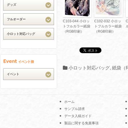
C103-044 小ロッ
C102-032 小ロッ
トフルカラー紙袋
トフルカラー紙袋
（RGB印刷）
（RGB印刷）
小ロット対応バッグ
,
紙袋（
ホーム
サンプル請求
データ入稿ガイド
製品に関する免責事項