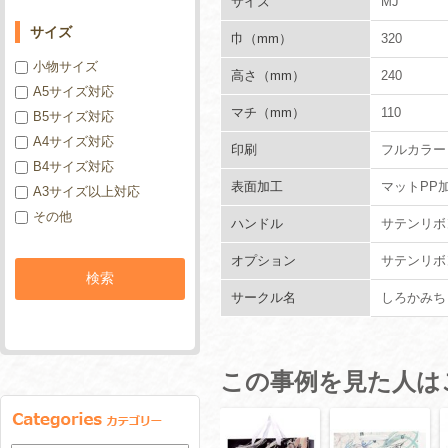
サイズ
MJ
サイズ
巾（mm）
320
小物サイズ
高さ（mm）
240
A5サイズ対応
マチ（mm）
110
B5サイズ対応
A4サイズ対応
印刷
フルカラー
B4サイズ対応
表面加工
マットPP
A3サイズ以上対応
その他
ハンドル
サテンリボン
オプション
サテンリボ
サークル名
しろかみち
この事例を見た人は