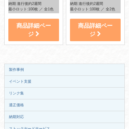
納期:進行後約2週間
納期:進行後約2週間
最小ロット:100枚 ／ 全1色
最小ロット:100枚 ／ 全2色
商品詳細ペー
商品詳細ペー
ジ
ジ
製作事例
イベント支援
リンク集
適正価格
納期対応
ストックヤードサービス