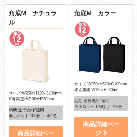
角底M ナチュラ
角底M カラー
ル
サイズ:W250xH320xG100mm
印刷範囲:W190xH230mm
サイズ:W250xH320xG100mm
印刷範囲:W190xH230mm
納期:進行後約2週間
最小ロット:100枚 ／ 全2色
納期:進行後約2週間
最小ロット:100枚 ／ 全1色
商品詳細ペー
ジ
商品詳細ペー