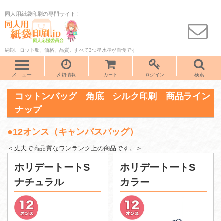
同人用紙袋印刷の専門サイト！
納期、ロット数、価格、品質。すべて3つ星水準が自慢です
メニュー
〆切情報
カート
ログイン
検索
コットンバッグ 角底 シルク印刷 商品ライン
ナップ
●12オンス（キャンバスバッグ）
＜丈夫で高品質なワンランク上の商品です。＞
ホリデートートS
ホリデートートS
ナチュラル
カラー