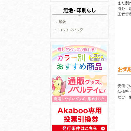
また製
海外工
工程管
紙袋
コットンバッグ
お気
安価で
低価格
ぜひ、