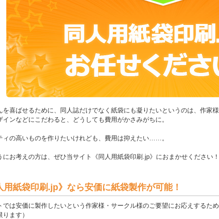
んを喜ばせるために、同人誌だけでなく紙袋にも凝りたいというのは、作家様
ザインなどにこだわると、どうしても費用がかさみがちに。
ティの高いものを作りたいけれども、費用は抑えたい……。
うにお考えの方は、ぜひ当サイト《同人用紙袋印刷.jp》におまかせください
人用紙袋印刷.jp》なら安価に紙袋製作が可能！
トでは安価に製作したいという作家様・サークル様のご要望にお応えするため
限ります）