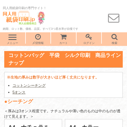
同人用紙袋印刷の専門サイト！
納期、ロット数、価格、品質。すべて3つ星水準が自慢です
メニュー
〆切情報
カート
ログイン
検索
コットンバッグ 平袋 シルク印刷 商品ライン
ナップ
※生地の厚みは数字が大きいほど厚く丈夫になります。
コットンシーチング
5オンス
●シーチング
＜厚みは3オンス程度です。ナチュラルや薄い色のものは中のものが透
けて見えます。＞