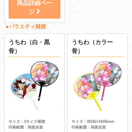
商品詳細ペー
ジ
●バラエティ雑貨
うちわ（白・黒
うちわ（カラー
骨）
骨）
サイズ：3サイズ展開
サイズ：W242×H345mm
印刷範囲：両面全面
印刷範囲：両面全面