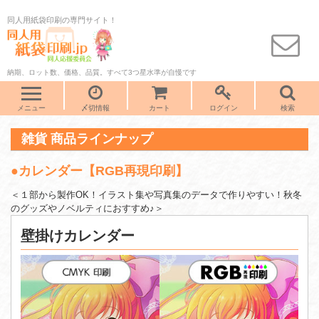
同人用紙袋印刷の専門サイト！
納期、ロット数、価格、品質。すべて3つ星水準が自慢です
メニュー
〆切情報
カート
ログイン
検索
雑貨 商品ラインナップ
●カレンダー【RGB再現印刷】
＜１部から製作OK！イラスト集や写真集のデータで作りやすい！秋冬
のグッズやノベルティにおすすめ♪＞
壁掛けカレンダー