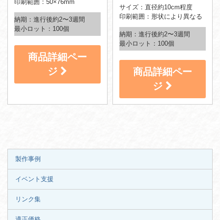
印刷範囲：50×76mm
サイズ：直径約10cm程度
印刷範囲：形状により異なる
納期：進行後約2〜3週間
最小ロット：100個
納期：進行後約2〜3週間
最小ロット：100個
商品詳細ペー
ジ
商品詳細ペー
ジ
製作事例
イベント支援
リンク集
適正価格