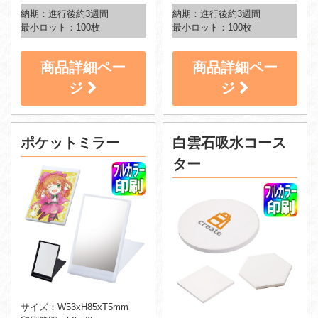
納期：進行後約3週間
納期：進行後約3週間
最小ロット：100枚
最小ロット：100枚
商品詳細ペー
商品詳細ペー
ジ
ジ
ポケットミラー
白雲石吸水コース
ター
サイズ：W53xH85xT5mm