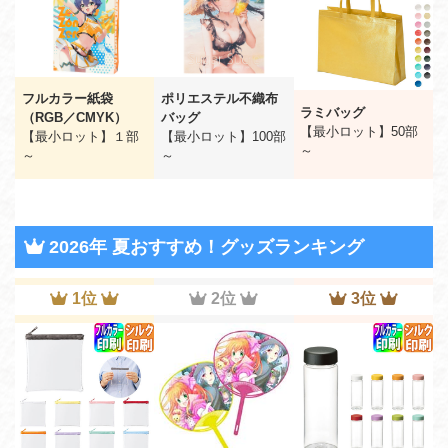
フルカラー紙袋
ポリエステル不織布
ラミバッグ
（RGB／CMYK）
バッグ
【最小ロット】50部
【最小ロット】１部
【最小ロット】100部
～
～
～
2026年 夏おすすめ！グッズランキング
1位
2位
3位