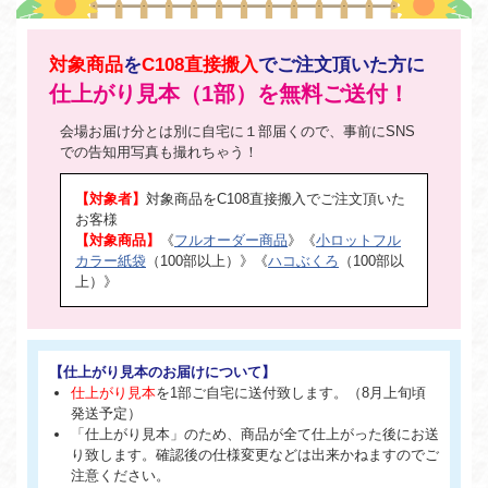
対象商品
を
C108直接搬入
でご注文頂いた方に
仕上がり見本（1部）を無料ご送付！
会場お届け分とは別に自宅に１部届くので、事前にSNS
での告知用写真も撮れちゃう！
【対象者】
対象商品をC108直接搬入でご注文頂いた
お客様
【対象商品】
《
フルオーダー商品
》《
小ロットフル
カラー紙袋
（100部以上）》《
ハコぶくろ
（100部以
上）》
【仕上がり見本のお届けについて】
仕上がり見本
を1部ご自宅に送付致します。（8月上旬頃
発送予定）
「仕上がり見本」のため、商品が全て仕上がった後にお送
り致します。確認後の仕様変更などは出来かねますのでご
注意ください。