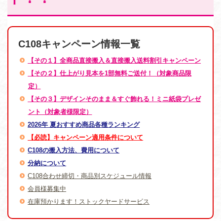
C108キャンペーン情報一覧
【その１】全商品直接搬入＆直接搬入送料割引キャンペーン
【その２】仕上がり見本を1部無料ご送付！（対象商品限
定）
【その３】デザインそのまま＆すぐ飾れる！ミニ紙袋プレゼ
ント（対象者様限定）
2026年 夏おすすめ商品各種ランキング
【必読】キャンペーン適用条件について
C108の搬入方法、費用について
分納について
C108合わせ締切・商品別スケジュール情報
会員様募集中
在庫預かります！ストックヤードサービス