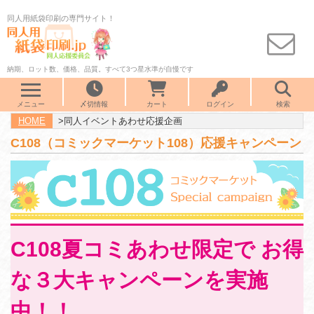
同人用紙袋印刷の専門サイト！
納期、ロット数、価格、品質。すべて3つ星水準が自慢です
メニュー
〆切情報
カート
ログイン
検索
HOME
>同人イベントあわせ応援企画
C108（コミックマーケット108）応援キャンペーン
C108夏コミあわせ限定で
お得
な３大キャンペーンを実施
中！！