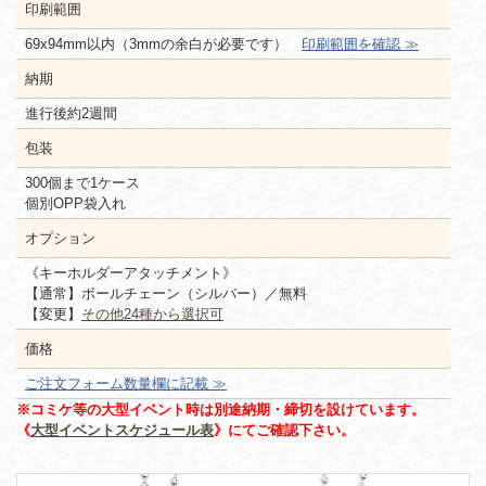
印刷範囲
69x94mm以内（3mmの余白が必要です）
印刷範囲を確認 ≫
納期
進行後約2週間
包装
300個まで1ケース
個別OPP袋入れ
オプション
《キーホルダーアタッチメント》
【通常】ボールチェーン（シルバー）／無料
【変更】
その他24種から選択可
価格
ご注文フォーム数量欄に記載 ≫
※コミケ等の大型イベント時は別途納期・締切を設けています。
《
大型イベントスケジュール表
》にてご確認下さい。