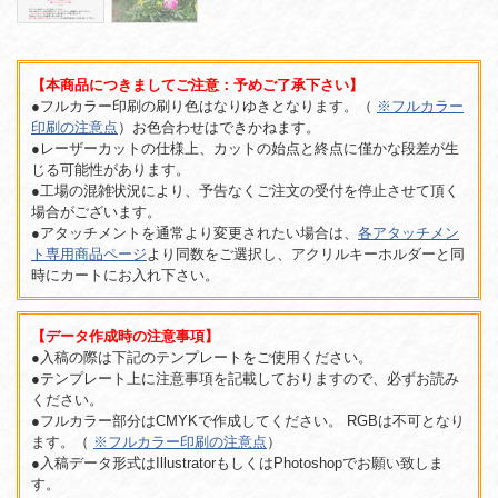
【本商品につきましてご注意：予めご了承下さい】
●フルカラー印刷の刷り色はなりゆきとなります。（
※フルカラー
印刷の注意点
）お色合わせはできかねます。
●レーザーカットの仕様上、カットの始点と終点に僅かな段差が生
じる可能性があります。
●工場の混雑状況により、予告なくご注文の受付を停止させて頂く
場合がございます。
●アタッチメントを通常より変更されたい場合は、
各アタッチメン
ト専用商品ページ
より同数をご選択し、アクリルキーホルダーと同
時にカートにお入れ下さい。
【データ作成時の注意事項】
●入稿の際は下記のテンプレートをご使用ください。
●テンプレート上に注意事項を記載しておりますので、必ずお読み
ください。
●フルカラー部分はCMYKで作成してください。 RGBは不可となり
ます。（
※フルカラー印刷の注意点
）
●入稿データ形式はIllustratorもしくはPhotoshopでお願い致しま
す。