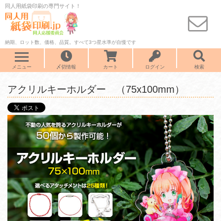
同人用紙袋印刷の専門サイト！
納期、ロット数、価格、品質。すべて3つ星水準が自慢です
メニュー
〆切情報
カート
ログイン
検索
アクリルキーホルダー （75x100mm）