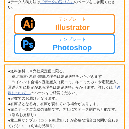
●データ入稿方法は
『データの送り方』
のページをご参照くださ
い。
テンプレート
Illustrator
テンプレート
Photoshop
●送料無料（※弊社規定便に限る）
※北海道･沖縄･離島の場合は別途送料をいただきます
※イベント会場へ直接搬入（夏コミ、冬コミのみ）や宅配搬入、
運送会社に指定がある場合は別途送料がかかります。詳しくは
『送
料について』
のページをご確認ください。
●定数でのお届けとなります。
●在庫品となる為、在庫が切れている場合があります。
●完全データご支給の価格です。弊社にてデータ制作も可能です。
（別途お見積り）
●校正用サンプル（カット処理無し）が必要な場合はお問い合わせ
ください。（別途お見積り）