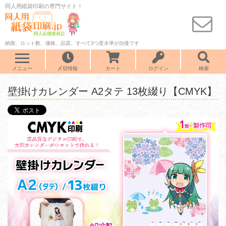
同人用紙袋印刷の専門サイト！
納期、ロット数、価格、品質。すべて3つ星水準が自慢です
メニュー
〆切情報
カート
ログイン
検索
壁掛けカレンダー A2タテ 13枚綴り【CMYK】