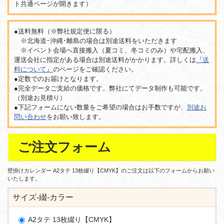
ト共通ページが開きます）
●送料無料（※弊社規定便に限る）
※北海道･沖縄･離島の場合は別途送料をいただきます
※イベント会場へ直接搬入（夏コミ、冬コミのみ）や宅配搬入、
運送会社に指定がある場合は別途送料がかかります。詳しくは
『送
料について』
のページをご確認ください。
●定数でのお届けとなります。
●完全データご支給の価格です。弊社にてデータ制作も可能です。
（別途お見積り）
●下記フォームにない数量をご希望の場合はお手数ですが、
別途お
問い合わせ
をお願い致します。
ご注文フォーム
壁掛けカレンダー A2タテ 13枚綴り【CMYK】のご注文は以下のフォームからお願い
いたします。
サイズ-綴-カラー
A2タテ 13枚綴り【CMYK】