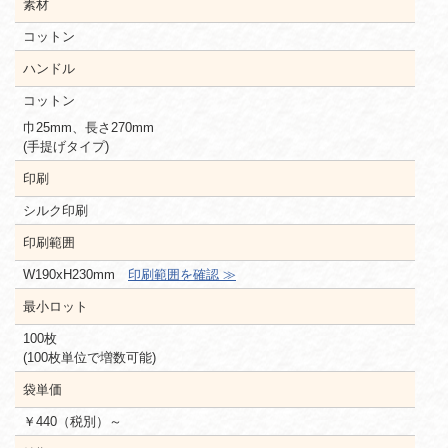
素材
コットン
ハンドル
コットン
巾25mm、長さ270mm
(手提げタイプ)
印刷
シルク印刷
印刷範囲
W190xH230mm
印刷範囲を確認 ≫
最小ロット
100枚
(100枚単位で増数可能)
袋単価
￥440（税別）～