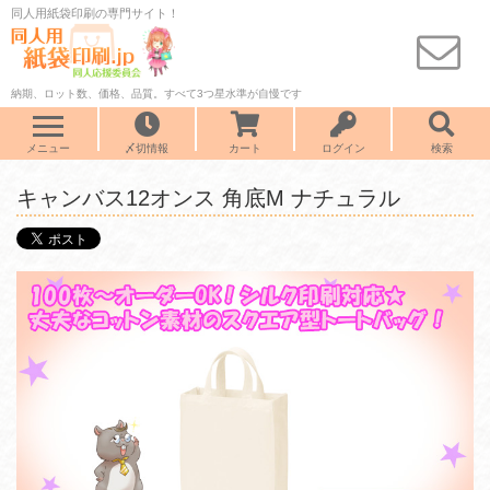
同人用紙袋印刷の専門サイト！
納期、ロット数、価格、品質。すべて3つ星水準が自慢です
メニュー
〆切情報
カート
ログイン
検索
キャンバス12オンス 角底M ナチュラル