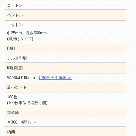
コットン
ハンドル
コットン
巾25mm、長さ560mm
(肩掛けタイプ)
印刷
シルク印刷
印刷範囲
W240xH180mm
印刷範囲を確認 ≫
最小ロット
100枚
(100枚単位で増数可能)
袋単価
￥366（税別）～
納期