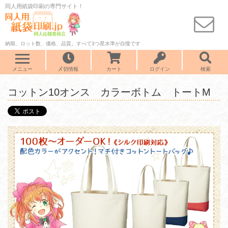
同人用紙袋印刷の専門サイト！
納期、ロット数、価格、品質。すべて3つ星水準が自慢です
メニュー
〆切情報
カート
ログイン
検索
コットン10オンス カラーボトム トートM