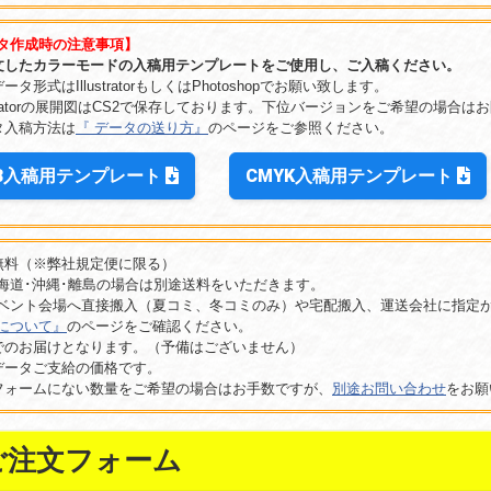
タ作成時の注意事項】
文したカラーモードの入稿用テンプレートをご使用し、ご入稿ください。
ータ形式はIllustratorもしくはPhotoshopでお願い致します。
lustratorの展開図はCS2で保存しております。下位バージョンをご希望の場合
タ入稿方法は
『 データの送り方』
のページをご参照ください。
GB入稿用テンプレート
CMYK入稿用テンプレート
無料（※弊社規定便に限る）
道･沖縄･離島の場合は別途送料をいただきます。
ント会場へ直接搬入（夏コミ、冬コミのみ）や宅配搬入、運送会社に指定が
について』
のページをご確認ください。
でのお届けとなります。（予備はございません）
データご支給の価格です。
フォームにない数量をご希望の場合はお手数ですが、
別途お問い合わせ
をお願
ご注文フォーム