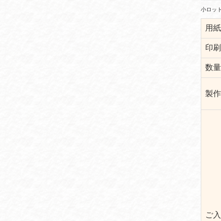
小ロット
用紙
印刷
数量
製作
ご入