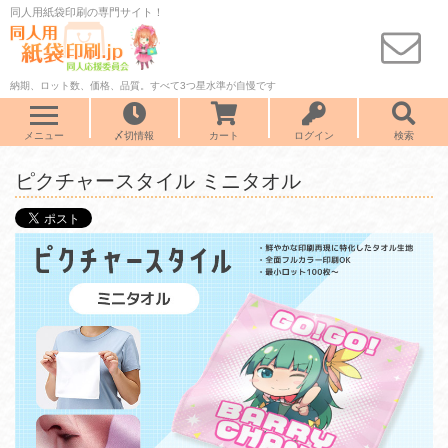
同人用紙袋印刷の専門サイト！
納期、ロット数、価格、品質。すべて3つ星水準が自慢です
メニュー
〆切情報
カート
ログイン
検索
ピクチャースタイル ミニタオル