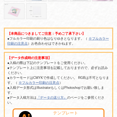
【本商品につきましてご注意：予めご了承下さい】
●フルカラー印刷の刷り色はなりゆきとなります。（
※フルカラー
印刷の注意点
）お色合わせはできかねます。
【データ作成時の注意事項】
●入稿の際は下記のテンプレートをご使用ください。
●テンプレート上に注意事項を記載しておりますので、必ずお読み
ください。
●カラーモードはCMYKで作成してください。 RGBは不可となりま
す。（
※フルカラー印刷の注意点
）
●入稿データ形式はIllustratorもしくはPhotoshopでお願い致しま
す。
●データ入稿方法は
『データの送り方』
のページをご参照くださ
い。
テンプレート