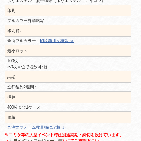
ポリエステル、混合繊維（ポリエステル、ナイロン）
印刷
フルカラー昇華転写
印刷範囲
全面フルカラー
印刷範囲を確認 ≫
最小ロット
100枚
(50枚単位で増数可能)
納期
進行後約2週間〜
梱包
400枚まで1ケース
価格
ご注文フォーム数量欄に記載 ≫
※コミケ等の大型イベント時は別途納期・締切を設けています。
《
大型イベントスケジュール表
》にてご確認下さい。