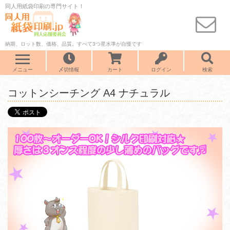
同人用紙袋印刷の専門サイト！
納期、ロット数、価格、品質。すべて3つ星水準が自慢です
メニュー
〆切情報
カート
ログイン
検索
コットンシーチング A4 ナチュラル