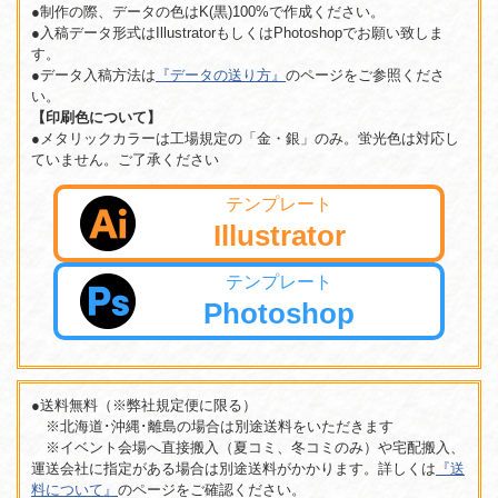
●制作の際、データの色はK(黒)100%で作成ください。
●入稿データ形式はIllustratorもしくはPhotoshopでお願い致しま
す。
●データ入稿方法は
『データの送り方』
のページをご参照くださ
い。
【印刷色について】
●メタリックカラーは工場規定の「金・銀」のみ。蛍光色は対応し
ていません。ご了承ください
テンプレート
Illustrator
テンプレート
Photoshop
●送料無料（※弊社規定便に限る）
※北海道･沖縄･離島の場合は別途送料をいただきます
※イベント会場へ直接搬入（夏コミ、冬コミのみ）や宅配搬入、
運送会社に指定がある場合は別途送料がかかります。詳しくは
『送
料について』
のページをご確認ください。