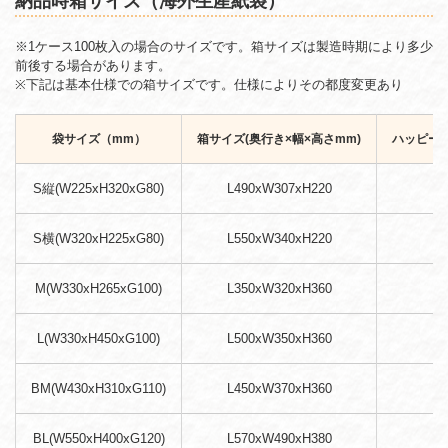
納品時箱サイズ（海外生産紙袋）
※1ケース100枚入の場合のサイズです。箱サイズは製造時期により多少
前後する場合があります。
※下記は基本仕様での箱サイズです。仕様によりその都度変更あり
袋サイズ（mm）
箱サイズ(奥行き×幅×高さmm)
ハッピータ
S縦(W225xH320xG80)
L490xW307xH220
S横(W320xH225xG80)
L550xW340xH220
M(W330xH265xG100)
L350xW320xH360
L(W330xH450xG100)
L500xW350xH360
BM(W430xH310xG110)
L450xW370xH360
BL(W550xH400xG120)
L570xW490xH380