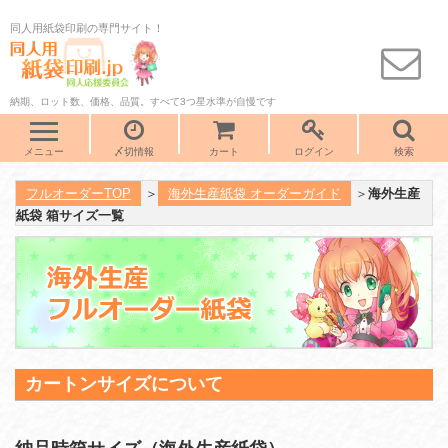
同人用紙袋印刷の専門サイト！
納期、ロット数、価格、品質。すべて3つ星水準が自慢です
メニュー
〆切情報
カート
ログイン
検索
フルオーダーTOP
＞
海外生産紙袋 オーダーガイド
＞
海外生産
紙袋 箱サイズ一覧
カートンサイズについて