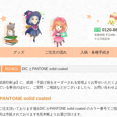
0120-8
営業時間 平日9時～
※土日祝定休
グッズ
ご注文の流れ
入稿・各種手続き
用語解説
DIC とPANTONE solid coated
紙袋印刷.jp】に、紙袋・手提げ袋をオーダーされる皆様よりお寄せいただく
ている事項のほかに、ご質問・ご相談などがございましたら、お問い合わせ
PANTONE solid coated
注文頂いております場合DIC かPANTONE solid coated のカラー番号で
号は市販されております色見本帳よりお選び頂けます。