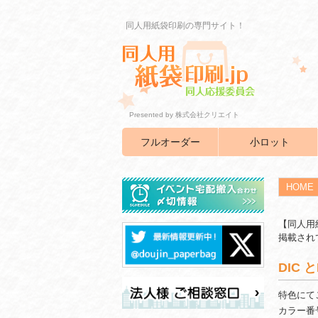
同人用紙袋印刷の専門サイト！
Presented by 株式会社クリエイト
フルオーダー
小ロット
HOME
【同人用
掲載され
DIC と
特色にてご
カラー番